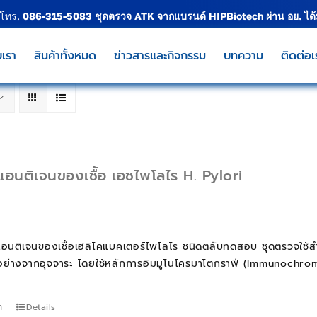
 โทร.
086-315-5083
ชุดตรวจ ATK จากแบรนด์
HIPBiotech
ผ่าน อย. ได
บเรา
สินค้าทั้งหมด
ข่าวสารและกิจกรรม
บทความ
ติดต่อเ
อนติเจนของเชื้อ เอชไพโลไร H. Pylori
อนติเจนของเชื้อเฮลิโคแบคเตอร์ไพโลไร ชนิดตลับทดสอบ ชุดตรวจใช้ส
วอย่างจากอุจจาระ โดยใช้หลักการอิมมูโนโครมาโตกราฟี (Immunochr
า
Details