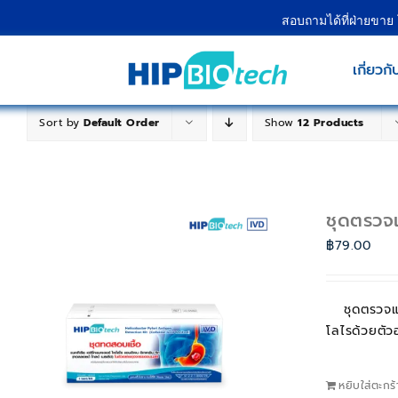
Skip
สอบถามได้ที่ฝ่ายขาย
to
content
เกี่ยวกั
Sort by
Default Order
Show
12 Products
ชุดตรวจแ
฿
79.00
ชุดตรวจแ
โลไรด้วยตั
หยิบใส่ตะกร้