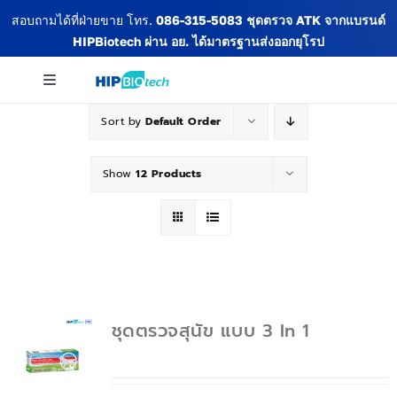
Skip
สอบถามได้ที่ฝ่ายขาย โทร.
086-315-5083
ชุดตรวจ ATK จากแบรนด์
to
HIPBiotech
ผ่าน อย. ได้มาตรฐานส่งออกยุโรป
content
Toggle
Navigation
Sort by
Default Order
เกี่ยวกับเรา
Show
12 Products
สินค้าทั้งหมด
ข่าวสารและกิจกรรม
ชุดตรวจสุนัข แบบ 3 In 1
บทความ