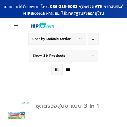
Skip
สอบถามได้ที่ฝ่ายขาย โทร.
086-315-5083
ชุดตรวจ ATK จากแบรนด์
to
HIPBiotech
ผ่าน อย. ได้มาตรฐานส่งออกยุโรป
content
Toggle
Navigation
Sort by
Default Order
เกี่ยวกับเรา
Show
36 Products
สินค้าทั้งหมด
ข่าวสารและกิจกรรม
ชุดตรวจสุนัข แบบ 3 In 1
บทความ